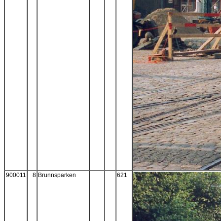
900011
8
Brunnsparken
621