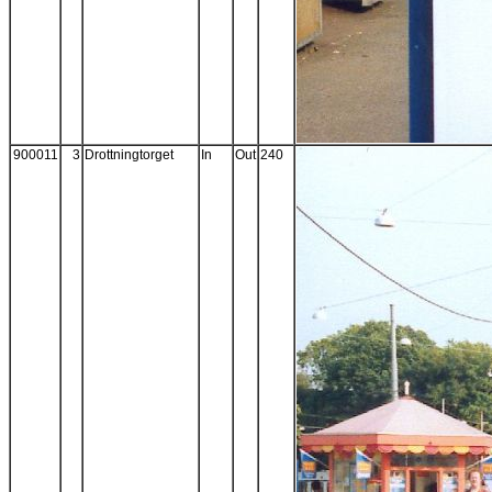
900011
3
Drottningtorget
In
Out
240