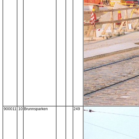
900011
10
Brunnsparken
249