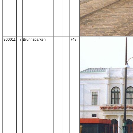
900011
7
Brunnsparken
748