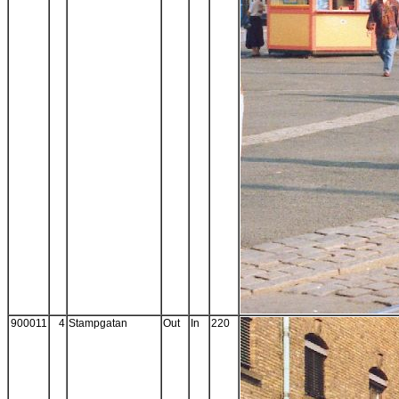
900011
4
Stampgatan
Out
In
220