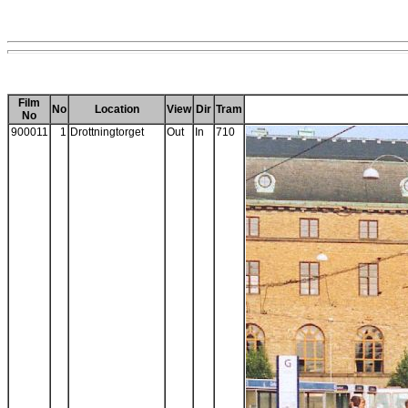
Film
No
Location
View
Dir
Tram
No
900011
1
Drottningtorget
Out
In
710