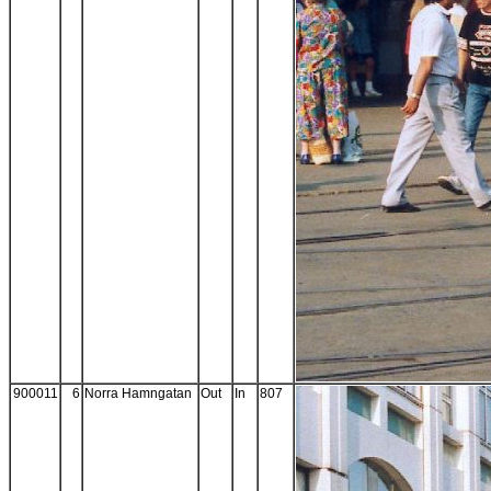
900011
6
Norra Hamngatan
Out
In
807