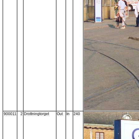
900011
2
Drottningtorget
Out
In
240