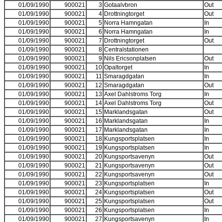
01/09/1990
900021
3
Gotaalvbron
Out
01/09/1990
900021
4
Drottningtorget
Out
01/09/1990
900021
5
Norra Hamngatan
In
01/09/1990
900021
6
Norra Hamngatan
In
01/09/1990
900021
7
Drottningtorget
Out
01/09/1990
900021
8
Centralstationen
01/09/1990
900021
9
Nils Ericsonplatsen
Out
01/09/1990
900021
10
Opaltorget
In
01/09/1990
900021
11
Smaragdgatan
In
01/09/1990
900021
12
Smaragdgatan
Out
01/09/1990
900021
13
Axel Dahlstroms Torg
In
01/09/1990
900021
14
Axel Dahlstroms Torg
Out
01/09/1990
900021
15
Marklandsgatan
Out
01/09/1990
900021
16
Marklandsgatan
In
01/09/1990
900021
17
Marklandsgatan
In
01/09/1990
900021
18
Kungsportsplatsen
In
01/09/1990
900021
19
Kungsportsplatsen
In
01/09/1990
900021
20
Kungsportsavenyn
Out
01/09/1990
900021
21
Kungsportsavenyn
Out
01/09/1990
900021
22
Kungsportsavenyn
Out
01/09/1990
900021
23
Kungsportsplatsen
In
01/09/1990
900021
24
Kungsportsplatsen
Out
01/09/1990
900021
25
Kungsportsplatsen
Out
01/09/1990
900021
26
Kungsportsplatsen
In
01/09/1990
900021
27
Kungsportsavenyn
In