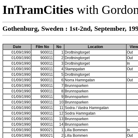
InTramCities
with Gordon
Gothenburg, Sweden : 1st-2nd, September, 19
Date
Film No
No
Location
View
01/09/1990
900011
1
Drottningtorget
Out
01/09/1990
900011
2
Drottningtorget
Out
01/09/1990
900011
3
Drottningtorget
In
01/09/1990
900011
4
Stampgatan
Out
01/09/1990
900011
5
Drottningtorget
01/09/1990
900011
6
Norra Hamngatan
Out
01/09/1990
900011
7
Brunnsparken
01/09/1990
900011
8
Brunnsparken
01/09/1990
900011
9
Brunnsparken
01/09/1990
900011
10
Brunnsparken
01/09/1990
900011
11
Sodra / Vastra Hamngatan
01/09/1990
900011
12
Sodra Hamngatan
01/09/1990
900011
13
Brunnsparken
01/09/1990
900011
14
Brunnsparken
01/09/1990
900021
1
Lilla Bommen
In
01/09/1990
900021
2
Lilla Bommen
Out