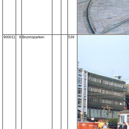
900011
9
Brunnsparken
539