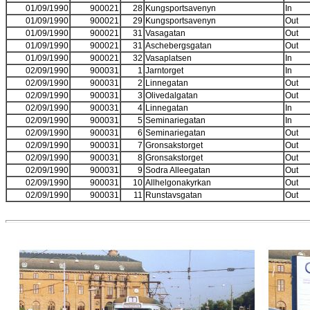
01/09/1990
900021
28
Kungsportsavenyn
In
01/09/1990
900021
29
Kungsportsavenyn
Out
01/09/1990
900021
31
Vasagatan
Out
01/09/1990
900021
31
Aschebergsgatan
Out
01/09/1990
900021
32
Vasaplatsen
In
02/09/1990
900031
1
Jarntorget
In
02/09/1990
900031
2
Linnegatan
Out
02/09/1990
900031
3
Olivedalgatan
Out
02/09/1990
900031
4
Linnegatan
In
02/09/1990
900031
5
Seminariegatan
In
02/09/1990
900031
6
Seminariegatan
Out
02/09/1990
900031
7
Gronsakstorget
Out
02/09/1990
900031
8
Gronsakstorget
Out
02/09/1990
900031
9
Sodra Alleegatan
Out
02/09/1990
900031
10
Allhelgonakyrkan
Out
02/09/1990
900031
11
Runstavsgatan
Out