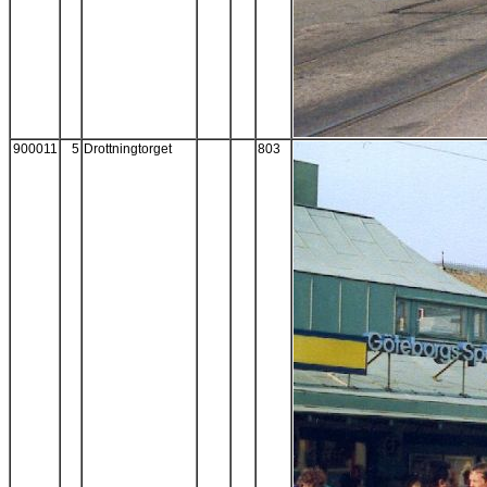
900011
5
Drottningtorget
803