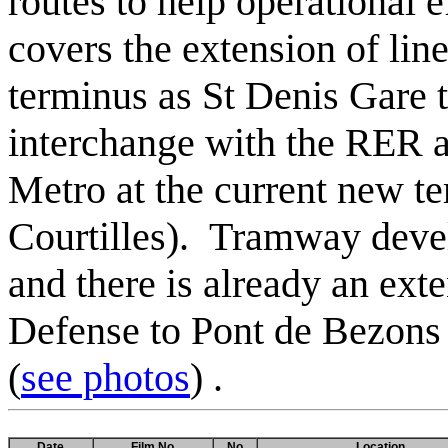
routes to help operational e
covers the extension of lin
terminus as St Denis Gare t
interchange with the RER a
Metro at the current new te
Courtilles). Tramway devel
and there is already an ext
Defense to Pont de Bezons 
(
see photos
) .
Date
Film No
No
Location