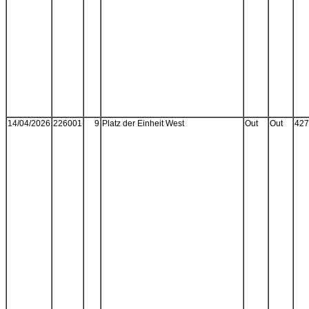
14/04/2026
226001
9
Platz der Einheit West
Out
Out
427