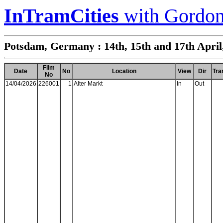
InTramCities
with Gordon
Potsdam, Germany : 14th, 15th and 17th Apri
Film
Date
No
Location
View
Dir
Tr
No
14/04/2026
226001
1
Alter Markt
In
Out