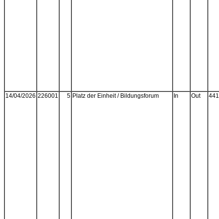
14/04/2026
226001
5
Platz der Einheit / Bildungsforum
In
Out
441