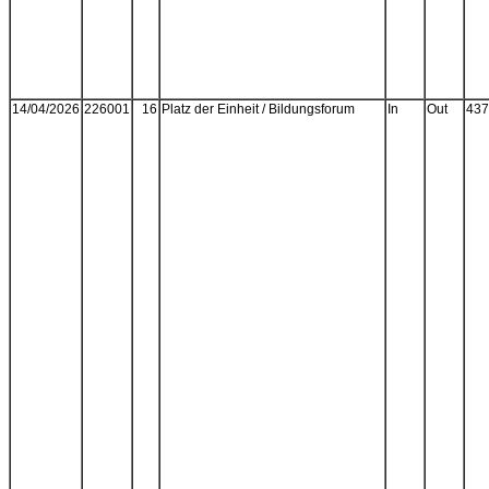
14/04/2026
226001
16
Platz der Einheit / Bildungsforum
In
Out
437