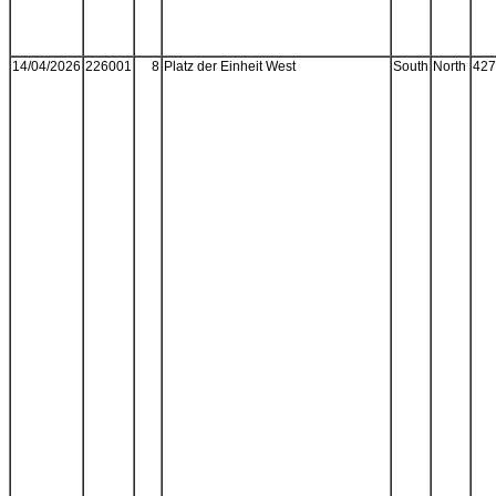
14/04/2026
226001
8
Platz der Einheit West
South
North
427