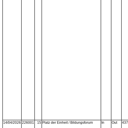
14/04/2026
226001
15
Platz der Einheit / Bildungsforum
In
Out
437