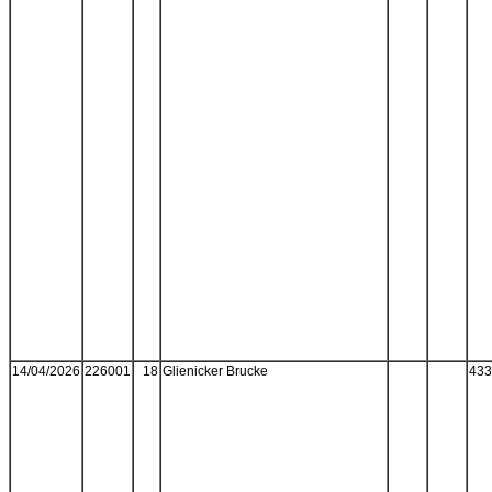
14/04/2026
226001
18
Glienicker Brucke
433