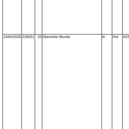
14/04/2026
226001
20
Glienicker Brucke
In
Out
433