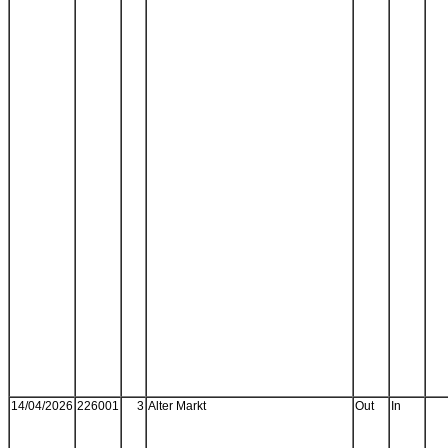
14/04/2026
226001
3
Alter Markt
Out
In