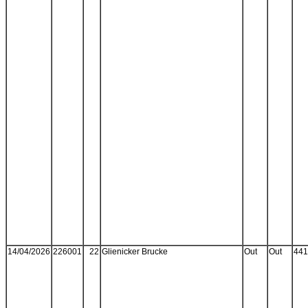
14/04/2026
226001
22
Glienicker Brucke
Out
Out
441