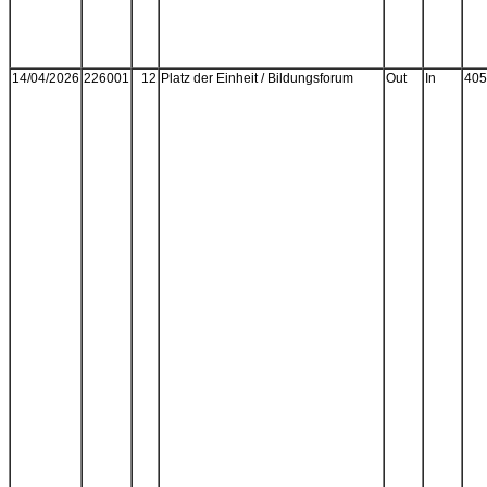
14/04/2026
226001
12
Platz der Einheit / Bildungsforum
Out
In
405