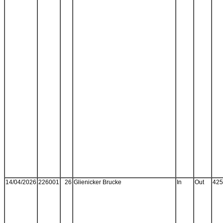
14/04/2026
226001
26
Glienicker Brucke
In
Out
425