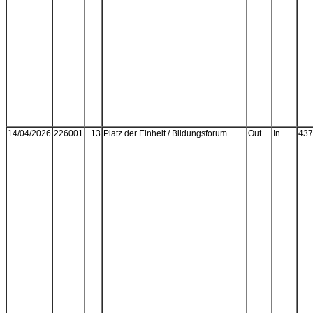
14/04/2026
226001
13
Platz der Einheit / Bildungsforum
Out
In
437