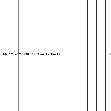
14/04/2026
226001
17
Glienicker Brucke
433