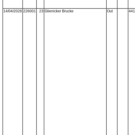
14/04/2026
226001
23
Glienicker Brucke
Out
441