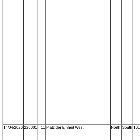
14/04/2026
226001
11
Platz der Einheit West
North
South
161