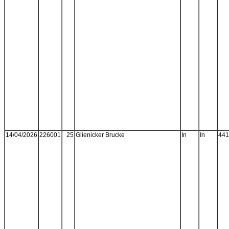
14/04/2026
226001
25
Glienicker Brucke
In
In
441