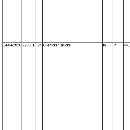
14/04/2026
226001
24
Glienicker Brucke
In
In
441