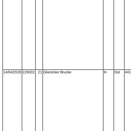
14/04/2026
226001
21
Glienicker Brucke
In
Out
441