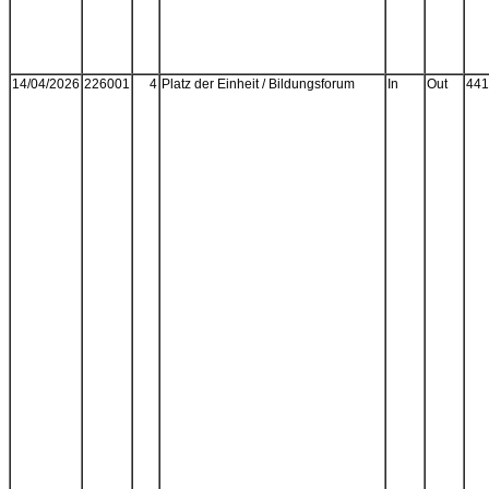
14/04/2026
226001
4
Platz der Einheit / Bildungsforum
In
Out
441